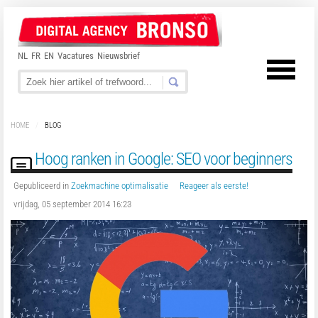
NL
FR
EN
Vacatures
Nieuwsbrief
HOME
/
BLOG
Hoog ranken in Google: SEO voor beginners
Gepubliceerd in
Zoekmachine optimalisatie
Reageer als eerste!
vrijdag, 05 september 2014 16:23