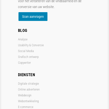
voor het verbeteren van de vindbaarheid en de
conversie van uw website.
Scan aanvragen
BLOG
Analyse
Usability & Conversie
Social Media
Grafisch ontwerp
Copywriter
DIENSTEN
Digitale strategie
Online adverteren
Webdesign
Webontwikkeling
E-commerce