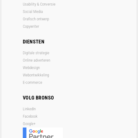
Usability & Conversie
Social Media
Grafisch ontwerp
Copywriter
DIENSTEN
Digitale strategie
Online adverteren
Webdesign
Webontwikkeling
E-commerce
VOLG BRONSO
LinkedIn
Facebook
Google+