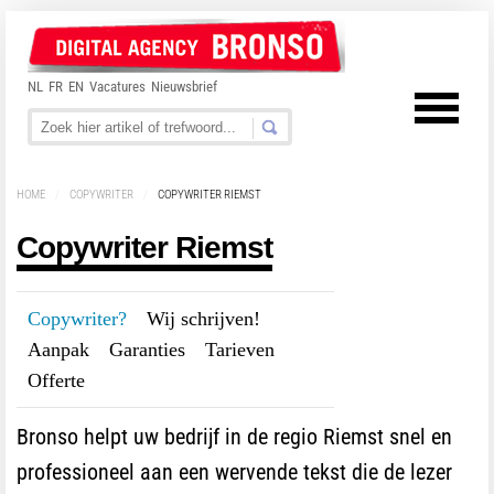
NL
FR
EN
Vacatures
Nieuwsbrief
HOME
/
COPYWRITER
/
COPYWRITER RIEMST
Copywriter Riemst
Copywriter?
---
Wij schrijven!
---
Aanpak
---
Garanties
---
Tarieven
---
Offerte
Bronso helpt uw bedrijf in de regio Riemst snel en
professioneel aan een wervende tekst die de lezer