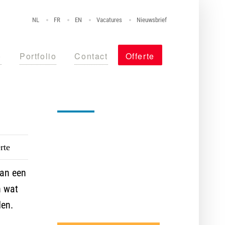
NL
FR
EN
Vacatures
Nieuwsbrief
o
Portfolio
Contact
Offerte
Nog niet overtuigd?
rte
Maak vrijblijvend een afspraak
met één van onze specialisten,
aan een
vraag een offerte aan of stel
n wat
uw vraag via de chat.
den.