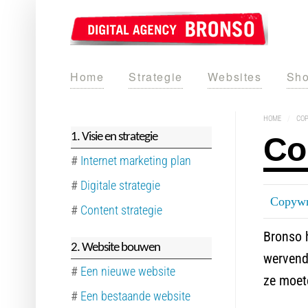
Home
Strategie
Websites
Sho
HOME
/
CO
1. Visie en strategie
Co
#
Internet marketing plan
#
Digitale strategie
Copywr
#
Content strategie
Bronso h
2. Website bouwen
wervende
#
Een nieuwe website
ze moet
#
Een bestaande website