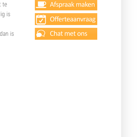
 te
ig is
 dan is
Ook interessant
Responsive design
Online doelen realiseren
Adverteren Google AdWords