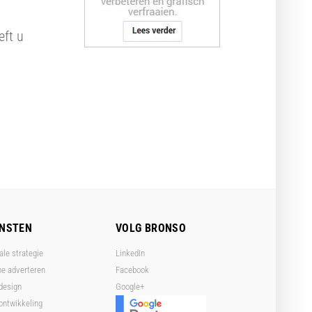
eft u
ENSTEN
VOLG BRONSO
ale strategie
LinkedIn
ne adverteren
Facebook
design
Google+
ntwikkeling