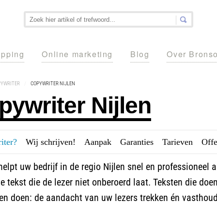
pping
Online marketing
Blog
Over Brons
PYWRITER
/
COPYWRITER NIJLEN
pywriter Nijlen
iter?
---
Wij schrijven!
---
Aanpak
---
Garanties
---
Tarieven
---
Offe
elpt uw bedrijf in de regio Nijlen snel en professioneel 
 tekst die de lezer niet onberoerd laat. Teksten die doe
en doen: de aandacht van uw lezers trekken én vasthou