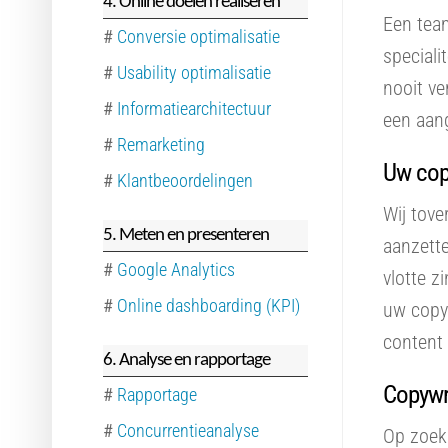
4. Online doelen realiseren
Een team
#
Conversie optimalisatie
speciali
#
Usability optimalisatie
nooit ve
#
Informatiearchitectuur
een aang
#
Remarketing
Uw copy
#
Klantbeoordelingen
Wij tove
5. Meten en presenteren
aanzette
#
Google Analytics
vlotte z
#
Online dashboarding (KPI)
uw copy
content 
6. Analyse en rapportage
Copywri
#
Rapportage
#
Concurrentieanalyse
Op zoek 