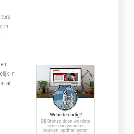
Webdesign pakketten
Krachtige hosting
iters
s in
.
 en
lijk in
in al