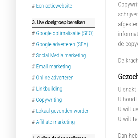
Copywrit
#
Een actiewebsite
schrijve
3. Uw doelgroep bereiken
afgestem
#
Google optimalisatie (SEO)
informat
de copyw
#
Google adverteren (SEA)
#
Social Media marketing
De krach
#
Email marketing
Gezocht
#
Online adverteren
#
Linkbuilding
U snakt 
U houdt 
#
Copywriting
U wilt 
#
Lokaal gevonden worden
U wilt t
#
Affiliate marketing
Dan heb