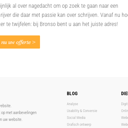
jnlijk al over nagedacht om op zoek te gaan naar een
rijver die daar met passie kan over schrijven. Vanaf nu ho
ger te twijfelen: bij Bronso bent u aan het juiste adres!
BLOG
DI
Analyse
Digit
website.
Usability & Conversie
Onli
t op met aanbevelingen
Social Media
Web
an uw website.
Grafisch ontwerp
Webo