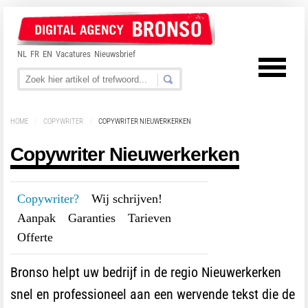
NL
FR
EN
Vacatures
Nieuwsbrief
HOME
/
COPYWRITER
/
COPYWRITER NIEUWERKERKEN
Copywriter Nieuwerkerken
Copywriter?
---
Wij schrijven!
---
Aanpak
---
Garanties
---
Tarieven
---
Offerte
Bronso helpt uw bedrijf in de regio Nieuwerkerken
snel en professioneel aan een wervende tekst die de