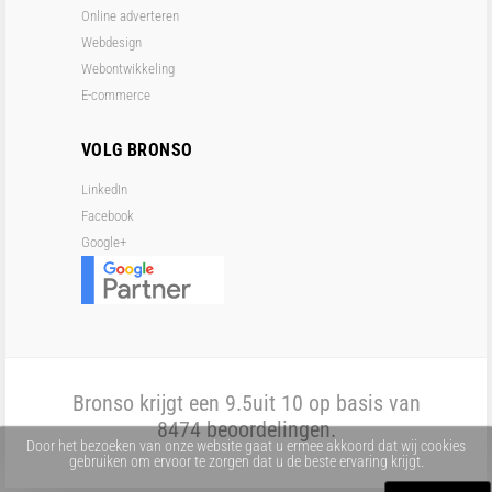
Online adverteren
Webdesign
Webontwikkeling
E-commerce
VOLG BRONSO
LinkedIn
Facebook
Google+
Bronso krijgt een
9.5
uit 10 op basis van
8474
beoordelingen.
Door het bezoeken van onze website gaat u ermee akkoord dat wij cookies
gebruiken om ervoor te zorgen dat u de beste ervaring krijgt.