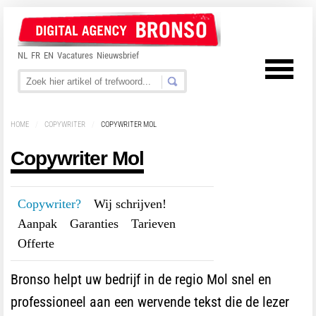
NL
FR
EN
Vacatures
Nieuwsbrief
HOME
/
COPYWRITER
/
COPYWRITER MOL
Copywriter Mol
Copywriter?
---
Wij schrijven!
---
Aanpak
---
Garanties
---
Tarieven
---
Offerte
Bronso helpt uw bedrijf in de regio Mol snel en
professioneel aan een wervende tekst die de lezer