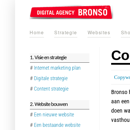
Home
Strategie
Websites
Sho
Co
1. Visie en strategie
#
Internet marketing plan
Copywr
#
Digitale strategie
#
Content strategie
Bronso h
aan een 
2. Website bouwen
doen wa
#
Een nieuwe website
vasthou
#
Een bestaande website