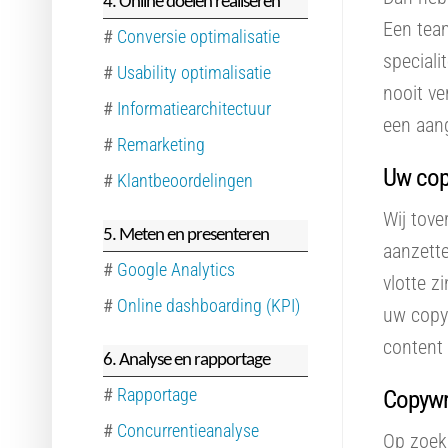
4. Online doelen realiseren
Een team
#
Conversie optimalisatie
speciali
#
Usability optimalisatie
nooit ve
#
Informatiearchitectuur
een aang
#
Remarketing
Uw copy
#
Klantbeoordelingen
Wij tove
5. Meten en presenteren
aanzette
#
Google Analytics
vlotte z
#
Online dashboarding (KPI)
uw copy
content 
6. Analyse en rapportage
#
Rapportage
Copywri
#
Concurrentieanalyse
Op zoek 