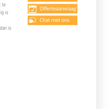
 te
ig is
 dan is
Ook interessant
Responsive design
Online doelen realiseren
Adverteren Google AdWords
Webdesign pakketten