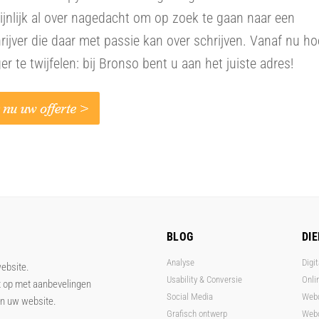
jnlijk al over nagedacht om op zoek te gaan naar een
rijver die daar met passie kan over schrijven. Vanaf nu ho
ger te twijfelen: bij Bronso bent u aan het juiste adres!
BLOG
DI
Analyse
Digit
website.
Usability & Conversie
Onli
t op met aanbevelingen
Social Media
Web
an uw website.
Grafisch ontwerp
Webo