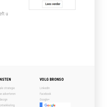
eft u
ENSTEN
VOLG BRONSO
ale strategie
LinkedIn
ne adverteren
Facebook
design
Google+
ntwikkeling