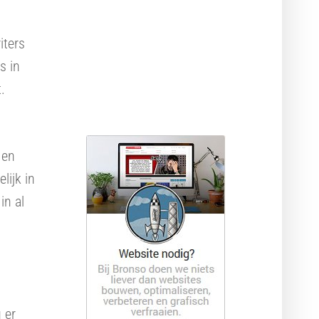
Krachtige hosting
iters
s in
.
 en
lijk in
in al
 er