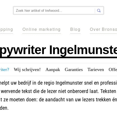
pping
Online marketing
Blog
Over Brons
pywriter Ingelmunst
iter?
---
Wij schrijven!
---
Aanpak
---
Garanties
---
Tarieven
---
Offe
elpt uw bedrijf in de regio Ingelmunster snel en profess
wervende tekst die de lezer niet onberoerd laat. Teksten
t ze moeten doen: de aandacht van uw lezers trekken é
den.