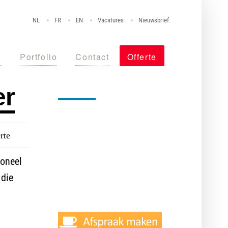
NL
FR
EN
Vacatures
Nieuwsbrief
o
Portfolio
Contact
Offerte
er
Nog niet overtuigd?
rte
Maak vrijblijvend een afspraak
met één van onze specialisten,
ioneel
vraag een offerte aan of stel
 die
uw vraag via de chat.
n