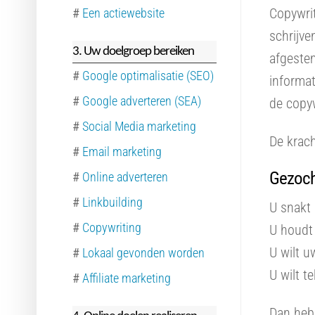
Copywrit
#
Een actiewebsite
schrijve
3. Uw doelgroep bereiken
afgestem
#
Google optimalisatie (SEO)
informat
#
Google adverteren (SEA)
de copyw
#
Social Media marketing
De krach
#
Email marketing
Gezoch
#
Online adverteren
#
Linkbuilding
U snakt 
#
Copywriting
U houdt 
U wilt 
#
Lokaal gevonden worden
U wilt t
#
Affiliate marketing
Dan heb