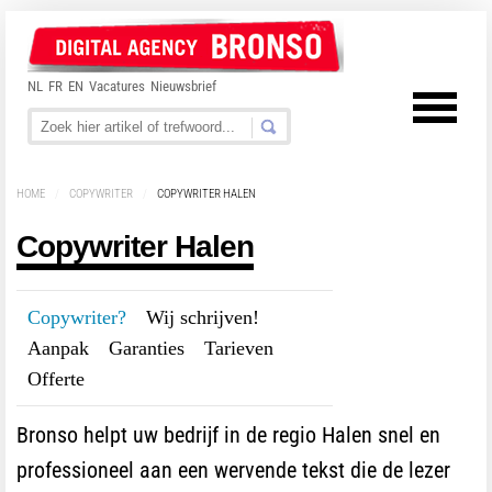
NL
FR
EN
Vacatures
Nieuwsbrief
HOME
/
COPYWRITER
/
COPYWRITER HALEN
Copywriter Halen
Copywriter?
---
Wij schrijven!
---
Aanpak
---
Garanties
---
Tarieven
---
Offerte
Bronso helpt uw bedrijf in de regio Halen snel en
professioneel aan een wervende tekst die de lezer