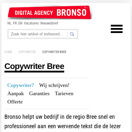
NL
FR
EN
Vacatures
Nieuwsbrief
HOME
/
COPYWRITER
/
COPYWRITER BREE
Copywriter Bree
Copywriter?
---
Wij schrijven!
---
Aanpak
---
Garanties
---
Tarieven
---
Offerte
Bronso helpt uw bedrijf in de regio Bree snel en
professioneel aan een wervende tekst die de lezer