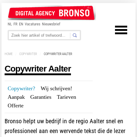
NL
FR
EN
Vacatures
Nieuwsbrief
HOME
/
COPYWRITER
/
COPYWRITER AALTER
Copywriter Aalter
Copywriter?
---
Wij schrijven!
---
Aanpak
---
Garanties
---
Tarieven
---
Offerte
Bronso helpt uw bedrijf in de regio Aalter snel en
professioneel aan een wervende tekst die de lezer