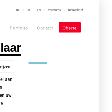
NL
FR
EN
Vacatures
Nieuwsbrief
o
Portfolio
Contact
Offerte
laar
rijzen
Nog niet overtuigd?
eel aan
Maak vrijblijvend een afspraak
en
met één van onze specialisten,
ven uw
vraag een offerte aan of stel
ze
uw vraag via de chat.