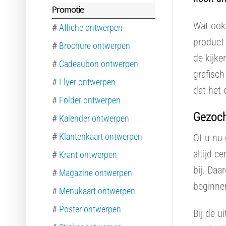
Promotie
Wat ook 
#
Affiche ontwerpen
product 
#
Brochure ontwerpen
de kijke
#
Cadeaubon ontwerpen
grafisc
#
Flyer ontwerpen
dat het 
#
Folder ontwerpen
Gezoch
#
Kalender ontwerpen
#
Klantenkaart ontwerpen
Of u nu 
altijd c
#
Krant ontwerpen
bij. Daa
#
Magazine ontwerpen
beginnen
#
Menukaart ontwerpen
#
Poster ontwerpen
Bij de u