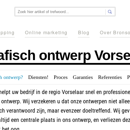
pping
Online marketing
Blog
Over Brons
afisch ontwerp Vorse
ch ontwerp?
---
Diensten!
---
Proces
---
Garanties
---
Referenties
---
P
elpt uw bedrijf in de regio Vorselaar snel en profession
 ontwerp. Wij verzekeren u dat onze ontwerpen niet alle
ch verantwoord zijn, maar evenzeer doeltreffend. Wij ge
ltijd een centrale plaats in ons ontwerp, en verliezen de
t het oog.