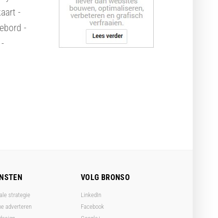
aart -
ebord -
 -
ENSTEN
VOLG BRONSO
ale strategie
LinkedIn
ne adverteren
Facebook