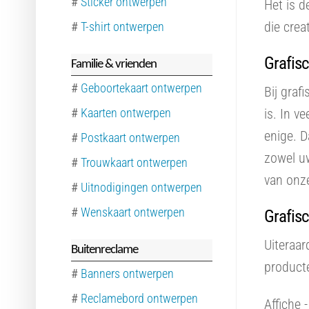
#
Sticker ontwerpen
Het is d
die crea
#
T-shirt ontwerpen
Grafisc
Familie & vrienden
#
Geboortekaart ontwerpen
Bij graf
#
Kaarten ontwerpen
is. In v
enige. 
#
Postkaart ontwerpen
zowel u
#
Trouwkaart ontwerpen
van onz
#
Uitnodigingen ontwerpen
#
Wenskaart ontwerpen
Grafis
Uiteraar
Buitenreclame
product
#
Banners ontwerpen
#
Reclamebord ontwerpen
Affiche 