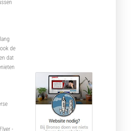
tussen
Webdesign pakketten
Krachtige hosting
elang
t ook de
en dat
enieten
erse
lyer -