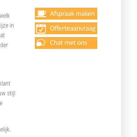
 welk
jze in
dat
nder
klant
w stijl
Ook interessant
te
Responsive design
Online doelen realiseren
lijk.
Adverteren Google AdWords