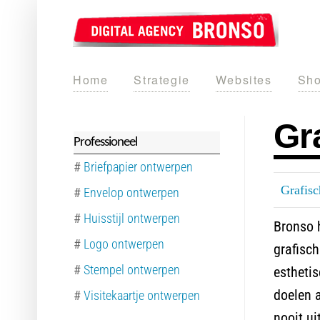
Home
Strategie
Websites
Sho
Gr
Professioneel
#
Briefpapier ontwerpen
Grafis
#
Envelop ontwerpen
#
Huisstijl ontwerpen
Bronso h
#
Logo ontwerpen
grafisch
#
Stempel ontwerpen
esthetis
doelen a
#
Visitekaartje ontwerpen
nooit ui