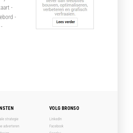
aart -
ebord -
 -
ENSTEN
VOLG BRONSO
ale strategie
LinkedIn
ne adverteren
Facebook