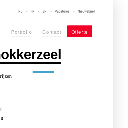
NL
FR
EN
Vacatures
Nieuwsbrief
o
Portfolio
Contact
Offerte
nokkerzeel
rijzen
Nog niet overtuigd?
Maak vrijblijvend een afspraak
met één van onze specialisten,
r
vraag een offerte aan of stel
ns
uw vraag via de chat.