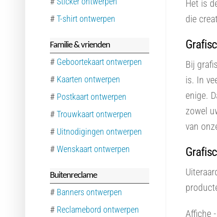
#
Sticker ontwerpen
Het is d
die crea
#
T-shirt ontwerpen
Grafisc
Familie & vrienden
#
Geboortekaart ontwerpen
Bij graf
#
Kaarten ontwerpen
is. In v
enige. 
#
Postkaart ontwerpen
zowel u
#
Trouwkaart ontwerpen
van onz
#
Uitnodigingen ontwerpen
#
Wenskaart ontwerpen
Grafis
Uiteraar
Buitenreclame
product
#
Banners ontwerpen
#
Reclamebord ontwerpen
Affiche 