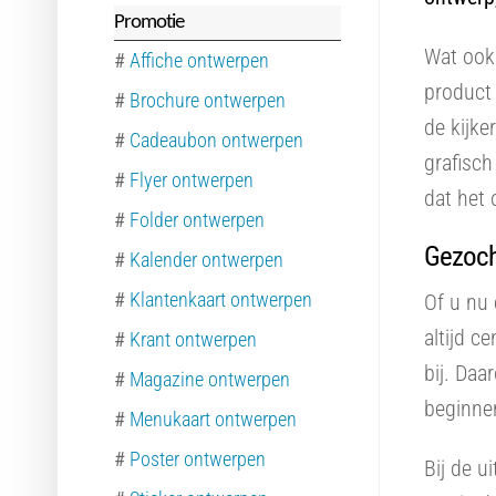
Promotie
Wat ook 
#
Affiche ontwerpen
product 
#
Brochure ontwerpen
de kijke
#
Cadeaubon ontwerpen
grafisc
#
Flyer ontwerpen
dat het 
#
Folder ontwerpen
Gezoch
#
Kalender ontwerpen
#
Klantenkaart ontwerpen
Of u nu 
altijd c
#
Krant ontwerpen
bij. Daa
#
Magazine ontwerpen
beginnen
#
Menukaart ontwerpen
#
Poster ontwerpen
Bij de u