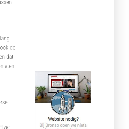
tussen
Webdesign pakketten
Krachtige hosting
elang
t ook de
en dat
enieten
erse
lyer -