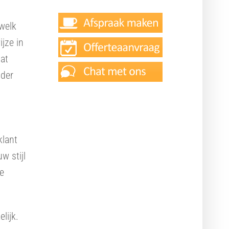
 welk
jze in
dat
nder
klant
w stijl
Ook interessant
te
Responsive design
Online doelen realiseren
lijk.
Adverteren Google AdWords