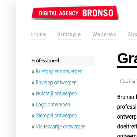
Home
Strategie
Websites
Sho
Gr
Professioneel
#
Briefpapier ontwerpen
Grafis
#
Envelop ontwerpen
#
Huisstijl ontwerpen
Bronso h
#
Logo ontwerpen
professi
#
Stempel ontwerpen
ontwerpe
doeltref
#
Visitekaartje ontwerpen
ontwerp,