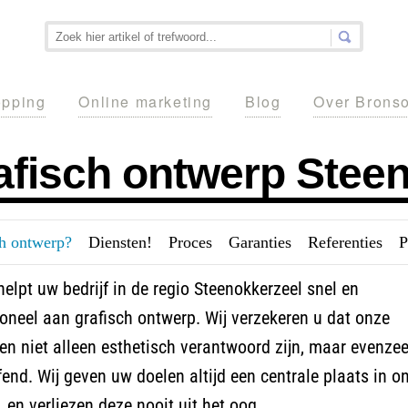
pping
Online marketing
Blog
Over Brons
afisch ontwerp Stee
ch ontwerp?
---
Diensten!
---
Proces
---
Garanties
---
Referenties
---
P
elpt uw bedrijf in de regio Steenokkerzeel snel en
oneel aan grafisch ontwerp. Wij verzekeren u dat onze
n niet alleen esthetisch verantwoord zijn, maar evenzee
fend. Wij geven uw doelen altijd een centrale plaats in o
 en verliezen deze nooit uit het oog.