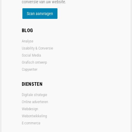
conversie van uw website.
Scan aanvragen
BLOG
Analyse
Usability & Conversie
Social Media
Grafisch ontwerp
Copywriter
DIENSTEN
Digitale strategie
Online adverteren
Webdesign
Webontwikkeling
E-commerce