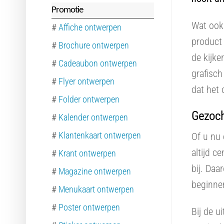
Promotie
Wat ook 
#
Affiche ontwerpen
product 
#
Brochure ontwerpen
de kijke
#
Cadeaubon ontwerpen
grafisc
#
Flyer ontwerpen
dat het 
#
Folder ontwerpen
Gezoch
#
Kalender ontwerpen
#
Klantenkaart ontwerpen
Of u nu 
altijd c
#
Krant ontwerpen
bij. Daa
#
Magazine ontwerpen
beginnen
#
Menukaart ontwerpen
#
Poster ontwerpen
Bij de u