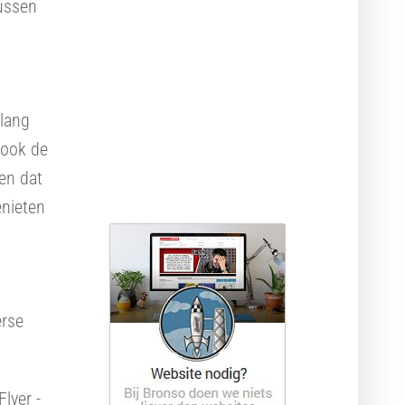
tussen
Webdesign pakketten
Krachtige hosting
elang
t ook de
en dat
enieten
erse
lyer -