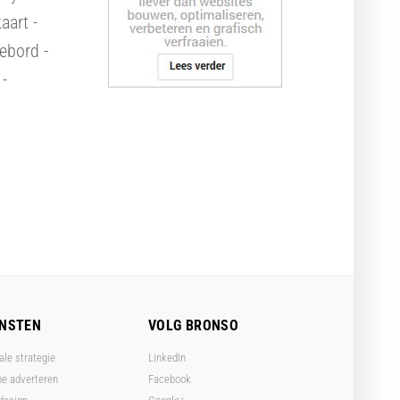
aart -
ebord -
 -
ENSTEN
VOLG BRONSO
ale strategie
LinkedIn
ne adverteren
Facebook