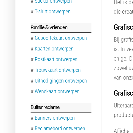
#
Sticker ontwerpen
Het is d
die crea
#
T-shirt ontwerpen
Grafisc
Familie & vrienden
#
Geboortekaart ontwerpen
Bij graf
#
Kaarten ontwerpen
is. In v
enige. 
#
Postkaart ontwerpen
zowel u
#
Trouwkaart ontwerpen
van onz
#
Uitnodigingen ontwerpen
#
Wenskaart ontwerpen
Grafis
Uiteraar
Buitenreclame
product
#
Banners ontwerpen
#
Reclamebord ontwerpen
Affiche 