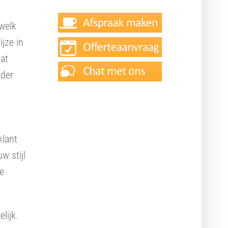
 welk
jze in
dat
nder
klant
w stijl
Ook interessant
te
Responsive design
Online doelen realiseren
lijk.
Adverteren Google AdWords