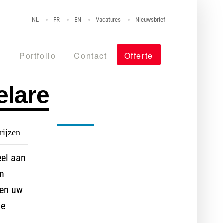
NL
FR
EN
Vacatures
Nieuwsbrief
o
Portfolio
Contact
Offerte
elare
rijzen
Nog niet overtuigd?
eel aan
Maak vrijblijvend een afspraak
en
met één van onze specialisten,
ven uw
vraag een offerte aan of stel
ze
uw vraag via de chat.