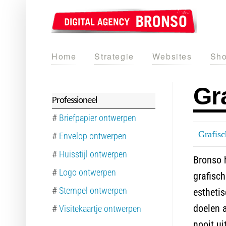
Home
Strategie
Websites
Sho
Gr
Professioneel
#
Briefpapier ontwerpen
Grafis
#
Envelop ontwerpen
#
Huisstijl ontwerpen
Bronso h
#
Logo ontwerpen
grafisch
#
Stempel ontwerpen
esthetis
doelen a
#
Visitekaartje ontwerpen
nooit ui