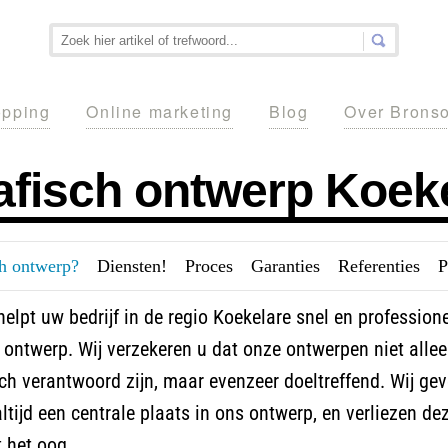
pping
Online marketing
Blog
Over Brons
afisch ontwerp Koek
ch ontwerp?
---
Diensten!
---
Proces
---
Garanties
---
Referenties
---
P
elpt uw bedrijf in de regio Koekelare snel en profession
 ontwerp. Wij verzekeren u dat onze ontwerpen niet alle
ch verantwoord zijn, maar evenzeer doeltreffend. Wij ge
ltijd een centrale plaats in ons ontwerp, en verliezen de
t het oog.