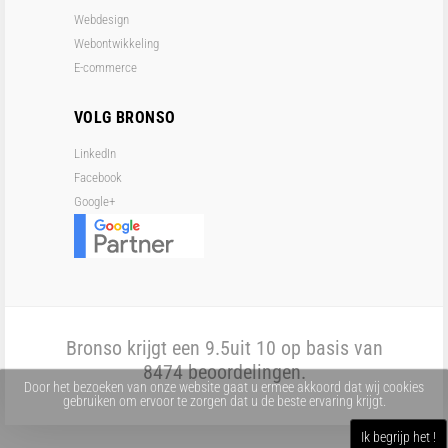
Webdesign
Webontwikkeling
E-commerce
VOLG BRONSO
LinkedIn
Facebook
Google+
Bronso krijgt een
9.5
uit 10 op basis van
8474
beoordelingen.
Door het bezoeken van onze website gaat u ermee akkoord dat wij cookies
gebruiken om ervoor te zorgen dat u de beste ervaring krijgt.
Ik begrijp het !