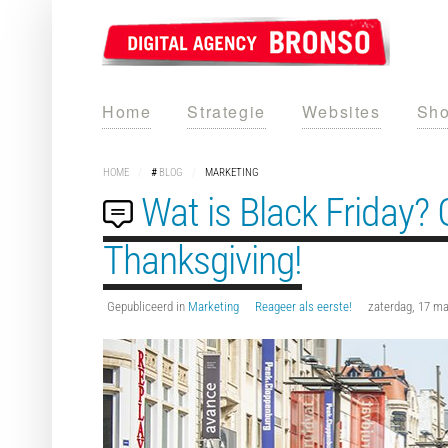
Home
Strategie
Websites
Sho
HOME
/
#
BLOG
/
MARKETING
Wat is Black Friday? 
Thanksgiving!
Gepubliceerd in
Marketing
Reageer als eerste!
zaterdag, 17 ma