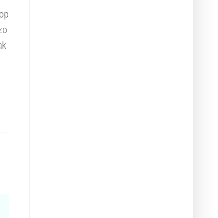
 op
zo
ak