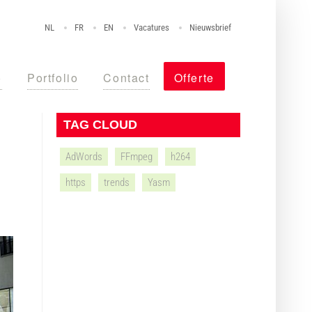
NL
FR
EN
Vacatures
Nieuwsbrief
o
Portfolio
Contact
Offerte
TAG CLOUD
AdWords
FFmpeg
h264
https
trends
Yasm