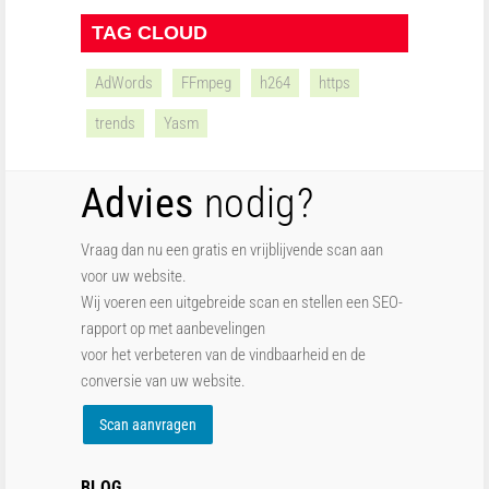
TAG CLOUD
AdWords
FFmpeg
h264
https
trends
Yasm
Advies
nodig?
Vraag dan nu een gratis en vrijblijvende scan aan
voor uw website.
Wij voeren een uitgebreide scan en stellen een SEO-
rapport op met aanbevelingen
voor het verbeteren van de vindbaarheid en de
conversie van uw website.
Scan aanvragen
BLOG