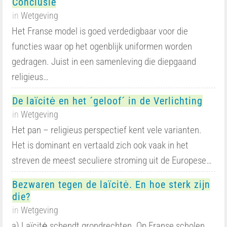
Conclusie
in
Wetgeving
Het Franse model is goed verdedigbaar voor die
functies waar op het ogenblijk uniformen worden
gedragen. Juist in een samenleving die diepgaand
religieus…
De laïcitė en het ´geloof´ in de Verlichting
in
Wetgeving
Het pan – religieus perspectief kent vele varianten.
Het is dominant en vertaald zich ook vaak in het
streven de meest seculiere stroming uit de Europese…
Bezwaren tegen de laïcitė. En hoe sterk zijn
die?
in
Wetgeving
a) Laïcitė schendt grondrechten. Op Franse scholen