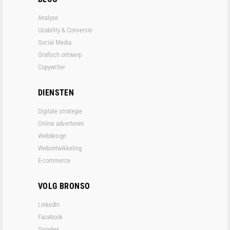
Analyse
Usability & Conversie
Social Media
Grafisch ontwerp
Copywriter
DIENSTEN
Digitale strategie
Online adverteren
Webdesign
Webontwikkeling
E-commerce
VOLG BRONSO
LinkedIn
Facebook
Google+