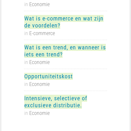
in
Economie
Wat is e-commerce en wat zijn
de voordelen?
in
E-commerce
Wat is een trend, en wanneer is
iets een trend?
in
Economie
Opportuniteitskost
in
Economie
Intensieve, selectieve of
exclusieve distributie.
in
Economie