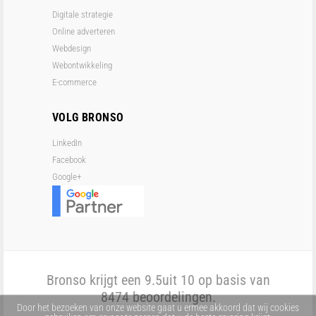
Digitale strategie
Online adverteren
Webdesign
Webontwikkeling
E-commerce
VOLG BRONSO
LinkedIn
Facebook
Google+
Bronso krijgt een
9.5
uit 10 op basis van
8474
beoordelingen.
Door het bezoeken van onze website gaat u ermee akkoord dat wij cookies