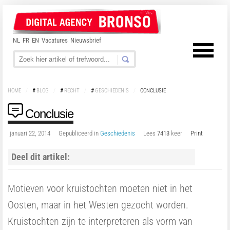
NL
FR
EN
Vacatures
Nieuwsbrief
HOME
/
#
BLOG
/
#
RECHT
/
#
GESCHIEDENIS
/
CONCLUSIE
Conclusie
januari 22, 2014
Gepubliceerd in
Geschiedenis
Lees
7413
keer
Print
Deel dit artikel:
Motieven voor kruistochten moeten niet in het
Oosten, maar in het Westen gezocht worden.
Kruistochten zijn te interpreteren als vorm van