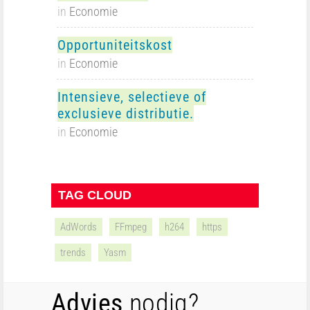
in
Economie
Opportuniteitskost
in
Economie
Intensieve, selectieve of
exclusieve distributie.
in
Economie
TAG CLOUD
AdWords
FFmpeg
h264
https
trends
Yasm
Advies
nodig?