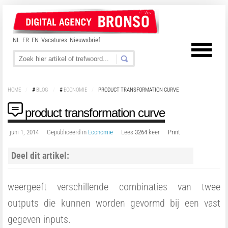
NL
FR
EN
Vacatures
Nieuwsbrief
HOME
/
#
BLOG
/
#
ECONOMIE
/
PRODUCT TRANSFORMATION CURVE
product transformation curve
juni 1, 2014
Gepubliceerd in
Economie
Lees
3264
keer
Print
Deel dit artikel:
weergeeft verschillende combinaties van twee
outputs die kunnen worden gevormd bij een vast
gegeven inputs.