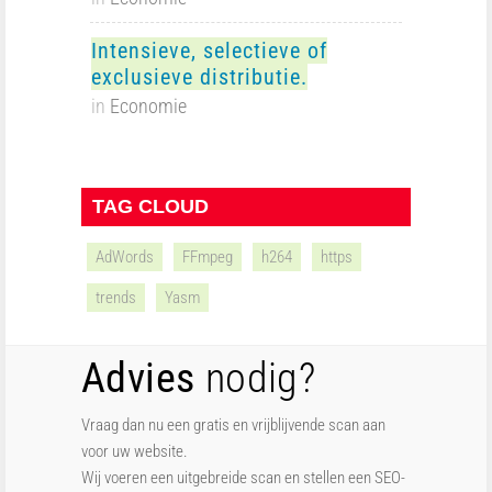
Intensieve, selectieve of
exclusieve distributie.
in
Economie
TAG CLOUD
AdWords
FFmpeg
h264
https
trends
Yasm
Advies
nodig?
Vraag dan nu een gratis en vrijblijvende scan aan
voor uw website.
Wij voeren een uitgebreide scan en stellen een SEO-