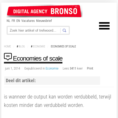
NL
FR
EN
Vacatures
Nieuwsbrief
HOME
/
#
BLOG
/
#
ECONOMIE
/
ECONOMIES OF SCALE
Economies of scale
juni 1, 2014
Gepubliceerd in
Economie
Lees
3411
keer
Print
Deel dit artikel:
is wanneer de output kan worden verdubbeld, terwijl
kosten minder dan verdubbeld worden.