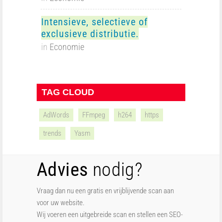
Intensieve, selectieve of
exclusieve distributie.
in
Economie
TAG CLOUD
AdWords
FFmpeg
h264
https
trends
Yasm
Advies
nodig?
Vraag dan nu een gratis en vrijblijvende scan aan
voor uw website.
Wij voeren een uitgebreide scan en stellen een SEO-