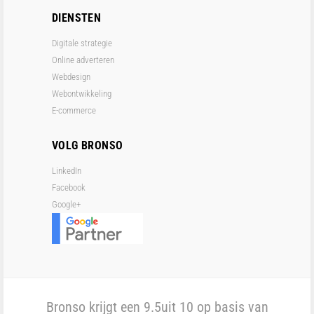
DIENSTEN
Digitale strategie
Online adverteren
Webdesign
Webontwikkeling
E-commerce
VOLG BRONSO
LinkedIn
Facebook
Google+
Bronso krijgt een
9.5
uit 10 op basis van