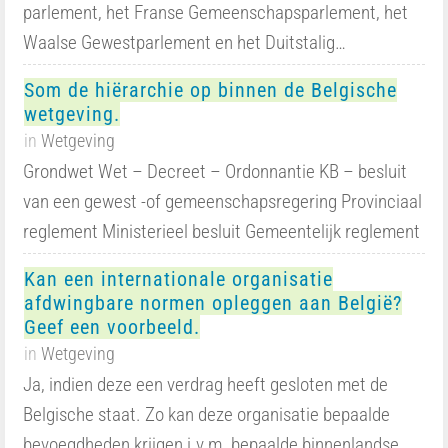
parlement, het Franse Gemeenschapsparlement, het
Waalse Gewestparlement en het Duitstalig…
Som de hiërarchie op binnen de Belgische
wetgeving.
in
Wetgeving
Grondwet Wet – Decreet – Ordonnantie KB – besluit
van een gewest -of gemeenschapsregering Provinciaal
reglement Ministerieel besluit Gemeentelijk reglement
Kan een internationale organisatie
afdwingbare normen opleggen aan België?
Geef een voorbeeld.
in
Wetgeving
Ja, indien deze een verdrag heeft gesloten met de
Belgische staat. Zo kan deze organisatie bepaalde
bevoegdheden krijgen i.v.m. bepaalde binnenlandse…