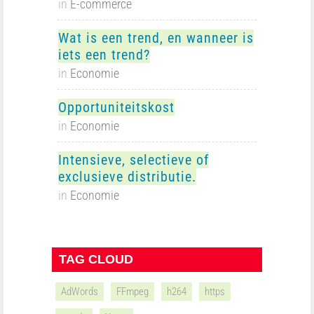
in
E-commerce
Wat is een trend, en wanneer is
iets een trend?
in
Economie
Opportuniteitskost
in
Economie
Intensieve, selectieve of
exclusieve distributie.
in
Economie
TAG CLOUD
AdWords
FFmpeg
h264
https