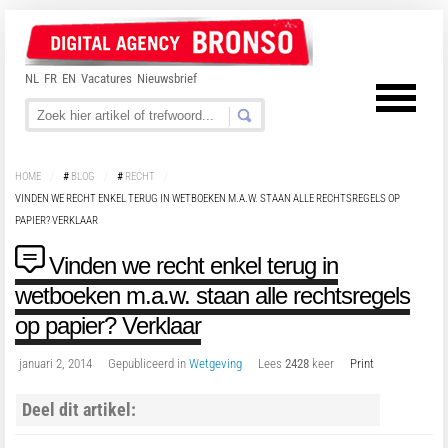
NL
FR
EN
Vacatures
Nieuwsbrief
HOME
/
#
BLOG
/
#
RECHT
/
VINDEN WE RECHT ENKEL TERUG IN WETBOEKEN M.A.W. STAAN ALLE RECHTSREGELS OP
PAPIER? VERKLAAR
Vinden we recht enkel terug in
wetboeken m.a.w. staan alle rechtsregels
op papier? Verklaar
januari 2, 2014
Gepubliceerd in
Wetgeving
Lees
2428
keer
Print
Deel dit artikel: