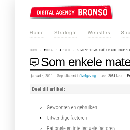
Home
Strategie
Websites
Sho
HOME
/
#
BLOG
/
#
RECHT
/
SOM ENKELE MATERIËLE RECHTSBRONNEN
Som enkele mater
januari 4, 2014
Gepubliceerd in
Wetgeving
Lees
2081
keer
Pr
Deel dit artikel:
Gewoonten en gebruiken
Uitwendige factoren
Rationele en intellectuele factoren