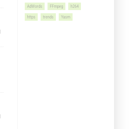
AdWords
FFmpeg
h264
https
trends
Yasm
l
l