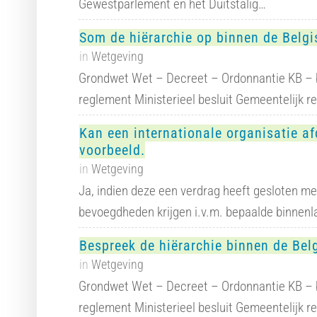
Gewestparlement en het Duitstalig…
Som de hiërarchie op binnen de Belgi
in
Wetgeving
Grondwet Wet – Decreet – Ordonnantie KB – b
reglement Ministerieel besluit Gemeentelijk 
Kan een internationale organisatie 
voorbeeld.
in
Wetgeving
Ja, indien deze een verdrag heeft gesloten me
bevoegdheden krijgen i.v.m. bepaalde binnen
Bespreek de hiërarchie binnen de Bel
in
Wetgeving
Grondwet Wet – Decreet – Ordonnantie KB – b
reglement Ministerieel besluit Gemeentelijk 