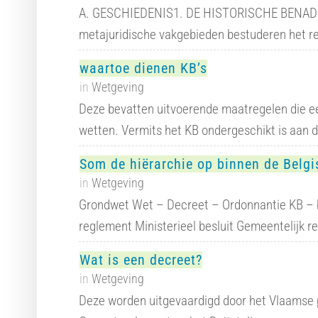
A. GESCHIEDENIS1. DE HISTORISCHE BENADE
metajuridische vakgebieden bestuderen het r
waartoe dienen KB’s
in
Wetgeving
Deze bevatten uitvoerende maatregelen die ee
wetten. Vermits het KB ondergeschikt is aan 
Som de hiërarchie op binnen de Belgi
in
Wetgeving
Grondwet Wet – Decreet – Ordonnantie KB – b
reglement Ministerieel besluit Gemeentelijk 
Wat is een decreet?
in
Wetgeving
Deze worden uitgevaardigd door het Vlaamse