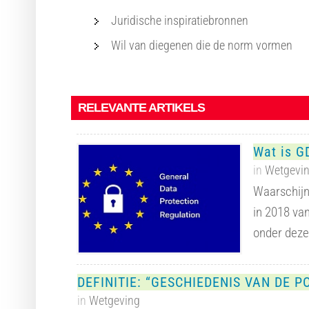
Juridische inspiratiebronnen
Wil van diegenen die de norm vormen
RELEVANTE ARTIKELS
Wat is G
in
Wetgevi
Waarschijn
in 2018 van
onder dez
DEFINITIE: “GESCHIEDENIS VAN DE P
in
Wetgeving