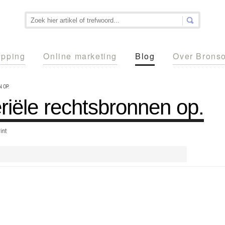
pping
Online marketing
Blog
Over Brons
 OP.
iële rechtsbronnen op.
int