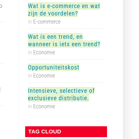
o
Wat is e-commerce en wat
zijn de voordelen?
in
E-commerce
Wat is een trend, en
wanneer is iets een trend?
in
Economie
Opportuniteitskost
in
Economie
l
Intensieve, selectieve of
exclusieve distributie.
in
Economie
TAG CLOUD