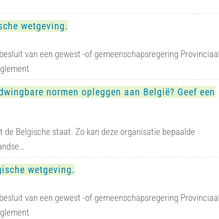
sche wetgeving.
esluit van een gewest -of gemeenschapsregering Provinciaa
reglement
afdwingbare normen opleggen aan België? Geef een
t de Belgische staat. Zo kan deze organisatie bepaalde
landse…
gische wetgeving.
esluit van een gewest -of gemeenschapsregering Provinciaa
reglement