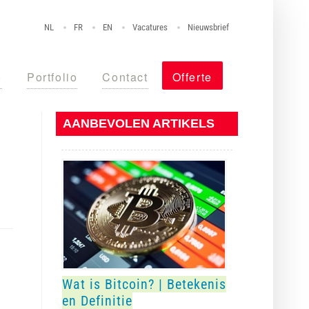
NL
FR
EN
Vacatures
Nieuwsbrief
o
Portfolio
Contact
Offerte
AANBEVOLEN ARTIKELS
Wat is Bitcoin? | Betekenis
en Definitie