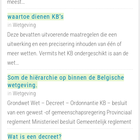
meest…
waartoe dienen KB’s
in
Wetgeving
Deze bevatten uitvoerende maatregelen die een
uitwerking en een precisering inhouden van één of
meer wetten. Vermits het KB ondergeschikt is aan de
wet…
Som de hiërarchie op binnen de Belgische
wetgeving.
in
Wetgeving
Grondwet Wet – Decreet – Ordonnantie KB – besluit
van een gewest -of gemeenschapsregering Provinciaal
reglement Ministerieel besluit Gemeentelijk reglement
Wat is een decreet?