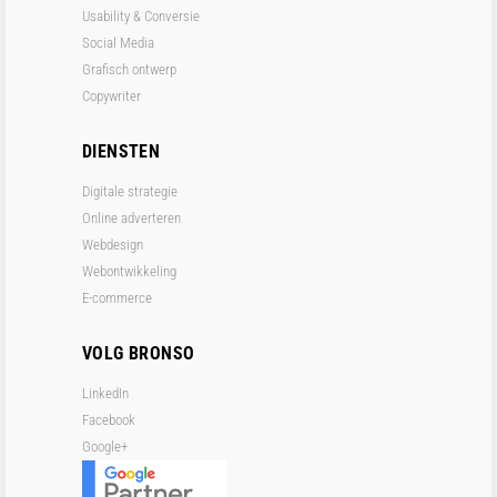
Usability & Conversie
Social Media
Grafisch ontwerp
Copywriter
DIENSTEN
Digitale strategie
Online adverteren
Webdesign
Webontwikkeling
E-commerce
VOLG BRONSO
LinkedIn
Facebook
Google+