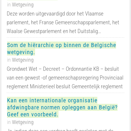
in
Wetgeving
Deze worden uitgevaardigd door het Vlaamse
parlement, het Franse Gemeenschapsparlement, het
Waalse Gewestparlement en het Duitstalig…
Som de hiërarchie op binnen de Belgische
wetgeving.
in
Wetgeving
Grondwet Wet – Decreet – Ordonnantie KB – besluit
van een gewest -of gemeenschapsregering Provinciaal
reglement Ministerieel besluit Gemeentelijk reglement
Kan een internationale organisatie
afdwingbare normen opleggen aan België?
Geef een voorbeeld.
in
Wetgeving