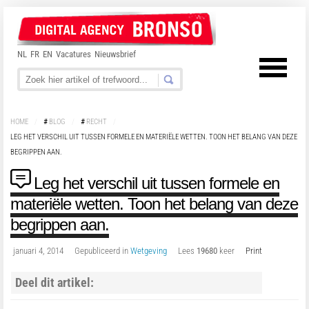
NL
FR
EN
Vacatures
Nieuwsbrief
HOME
/
#
BLOG
/
#
RECHT
/
LEG HET VERSCHIL UIT TUSSEN FORMELE EN MATERIËLE WETTEN. TOON HET BELANG VAN DEZE
BEGRIPPEN AAN.
Leg het verschil uit tussen formele en
materiële wetten. Toon het belang van deze
begrippen aan.
januari 4, 2014
Gepubliceerd in
Wetgeving
Lees
19680
keer
Print
Deel dit artikel: