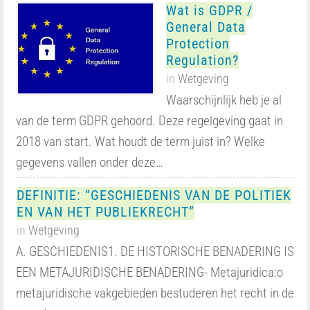
Wat is GDPR /
General Data
Protection
Regulation?
in
Wetgeving
Waarschijnlijk heb je al
van de term GDPR gehoord. Deze regelgeving gaat in
2018 van start. Wat houdt de term juist in? Welke
gegevens vallen onder deze…
DEFINITIE: “GESCHIEDENIS VAN DE POLITIEK
EN VAN HET PUBLIEKRECHT”
in
Wetgeving
A. GESCHIEDENIS1. DE HISTORISCHE BENADERING IS
EEN METAJURIDISCHE BENADERING- Metajuridica:o
metajuridische vakgebieden bestuderen het recht in de